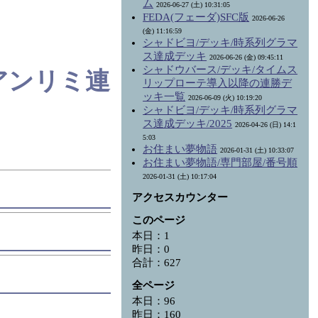
ム
2026-06-27 (土) 10:31:05
FEDA(フェーダ)SFC版
2026-06-26
(金) 11:16:59
シャドビヨ/デッキ/時系列グラマ
ス達成デッキ
2026-06-26 (金) 09:45:11
シャドウバース/デッキ/タイムス
 アンリミ連
リップローテ導入以降の連勝デ
ッキ一覧
2026-06-09 (火) 10:19:20
シャドビヨ/デッキ/時系列グラマ
ス達成デッキ/2025
2026-04-26 (日) 14:1
5:03
お住まい夢物語
2026-01-31 (土) 10:33:07
お住まい夢物語/専門部屋/番号順
2026-01-31 (土) 10:17:04
アクセスカウンター
このページ
本日：1
昨日：0
合計：627
全ページ
本日：96
昨日：160