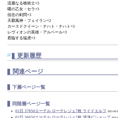
流麗なる槍術士×3
曙の乙女・セラ×3
信念の剣閃×3
天覇風神・フェイラン×2
カースドクイーン・ナハト・ナハト×3
レヴィオンの英雄・アルベール×3
君臨する猛虎×3
更新履歴
関連ページ
下層ページ一覧
同階層ページ一覧
01日 37850エーテル ローテレジェ7枚 ライドエルフ
2021-05-
02日 36650エーテル ローテレジェ7枚 清浄ビショップ
2021-