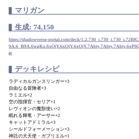
マリガン
生成: 74,150
https://shadowverse-portal.com/deck/1.2.730_i.730_i.730_i.7
9A.6_B9A.6wgKo.6xOjY.6xOjY.6xOjY.7Ahjy.7Ahjy.7Ahjy.6xPSQ.6
デッキレシピ
ラディカルガンスリンガー×3
自由なる冒険者×3
ラミエル×2
空の指揮官・セリア×1
レヴィオンの魔獣使い×2
眠れる輝竜・アーサー×2
キャットアドミラル×3
シールドフォーメーション×3
神託の大天使・ガブリエル×1