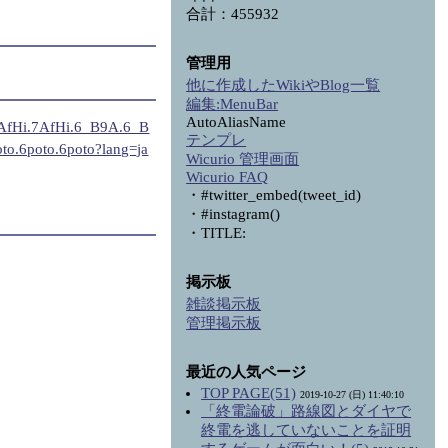
合計：455932
管理用
他に作成したWikiやBlog一覧
編集:
MenuBar
AutoAliasName
.7AfHi.7AfHi.6_B9A.6_B
テンプレ
o.6poto.6poto?lang=ja
Wicurio 管理画面
Wicurio FAQ
・#twitter_embed(tweet_id)
・#instagram()
・TITLE:
掲示板
雑談掲示板
管理掲示板
最近の人気ページ
TOP PAGE(51)
2019-10-27 (日) 11:40:10
「終電論破」路線図とダイヤで
終電を逃していないことを証明