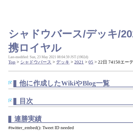
シャドウバース/デッキ/202
携ロイヤル
Last-modified: Sun, 23 May 2021 08:04:59 JST (1902d)
Top
>
シャドウバース
>
デッキ
>
2021
>
05
> 22日 74150
他に作成したWikiやBlog一覧
目次
連勝実績
#twitter_embed(): Tweet ID needed