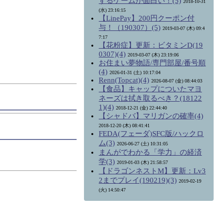
するゲームが面白い！(5)
2018-10-31
(水) 23:16:15
【LinePay】200円クーポン付
与！（190307）(5)
2019-03-07 (木) 09:4
7:17
【花粉症】更新：ビタミンD(19
0307)(4)
2019-03-07 (木) 23:19:06
お住まい夢物語/専門部屋/番号順
(4)
2026-01-31 (土) 10:17:04
Renn(Topcat)(4)
2026-08-07 (金) 08:44:03
【食品】キャップについたマヨ
ネーズは拭き取るべき？(18122
1)(4)
2018-12-21 (金) 22:44:40
【シャドバ】マリガンの確率(4)
2018-12-20 (木) 08:41:41
FEDA(フェーダ)SFC版/ハックロ
ム(3)
2026-06-27 (土) 10:31:05
まんがでわかる「学力」の経済
学(3)
2019-01-03 (木) 21:58:57
【ドラゴンネストM】更新：Lv3
2までプレイ(190219)(3)
2019-02-19
(火) 14:50:47