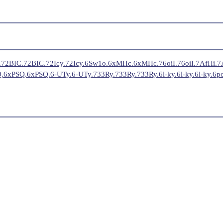
2BIC.72BIC.72BIC.72Icy.72Icy.6Sw1o.6xMHc.6xMHc.76oiI.76oiI.7AfHi
xPSQ.6xPSQ.6-UTy.6-UTy.733Ry.733Ry.733Ry.6l-ky.6l-ky.6l-ky.6pot