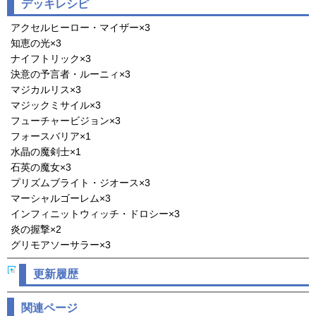
デッキレシピ
アクセルヒーロー・マイザー×3
知恵の光×3
ナイフトリック×3
決意の予言者・ルーニィ×3
マジカルリス×3
マジックミサイル×3
フューチャービジョン×3
フォースバリア×1
水晶の魔剣士×1
石英の魔女×3
プリズムブライト・ジオース×3
マーシャルゴーレム×3
インフィニットウィッチ・ドロシー×3
炎の握撃×2
グリモアソーサラー×3
更新履歴
関連ページ