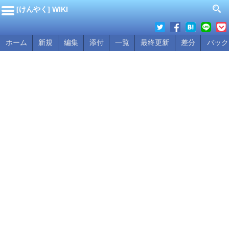
[けんやく] WIKI
ホーム
新規
編集
添付
一覧
最終更新
差分
バック