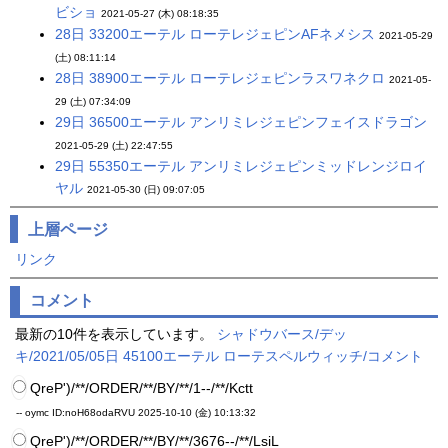
ビショ
2021-05-27 (木) 08:18:35
28日 33200エーテル ローテレジェピンAFネメシス
2021-05-29
(土) 08:11:14
28日 38900エーテル ローテレジェピンラスワネクロ
2021-05-
29 (土) 07:34:09
29日 36500エーテル アンリミレジェピンフェイスドラゴン
2021-05-29 (土) 22:47:55
29日 55350エーテル アンリミレジェピンミッドレンジロイ
ヤル
2021-05-30 (日) 09:07:05
上層ページ
リンク
コメント
最新の10件を表示しています。
シャドウバース/デッ
キ/2021/05/05日 45100エーテル ローテスペルウィッチ/コメント
QreP')/**/ORDER/**/BY/**/1--/**/Kctt
-- oymc
ID:noH68odaRVU
2025-10-10 (金) 10:13:32
QreP')/**/ORDER/**/BY/**/3676--/**/LsiL