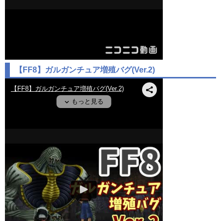
【FF8】ガルガンチュア増殖バグ(Ver.2)