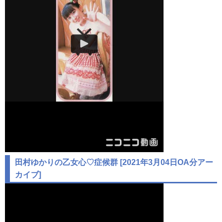
田村ゆかりの乙女心♡症候群 [2021年3月04日OA分アー
カイブ]