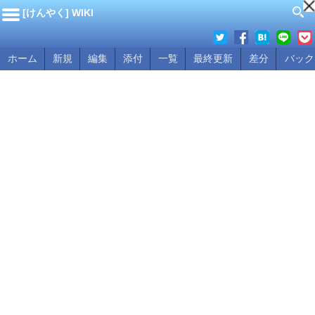
[けんやく] WIKI
ホーム
新規
編集
添付
一覧
最終更新
差分
バック