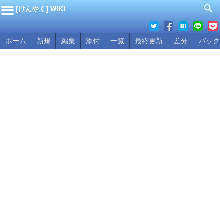
[けんやく] WIKI
ホーム
新規
編集
添付
一覧
最終更新
差分
バック