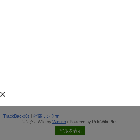
TrackBack(0)
|
外部リンク元
レンタルWiki by
Wicurio
/ Powered by PukiWiki Plus!
PC版を表示