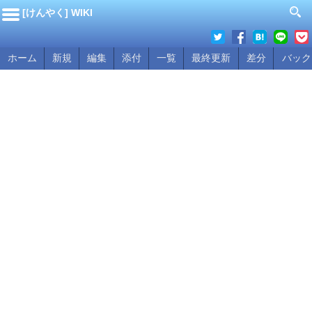
[けんやく] WIKI
ホーム
新規
編集
添付
一覧
最終更新
差分
バック