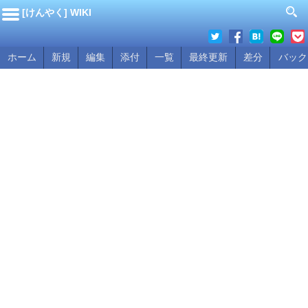
[けんやく] WIKI
ホーム
新規
編集
添付
一覧
最終更新
差分
バック