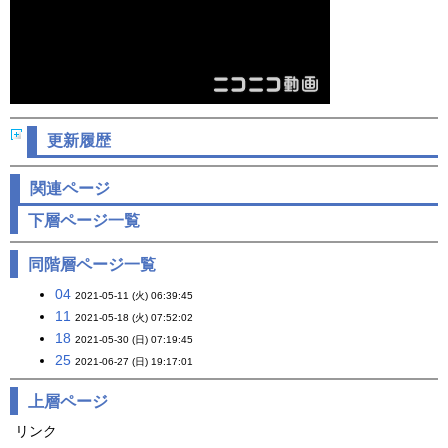
更新履歴
関連ページ
下層ページ一覧
同階層ページ一覧
04
2021-05-11 (火) 06:39:45
11
2021-05-18 (火) 07:52:02
18
2021-05-30 (日) 07:19:45
25
2021-06-27 (日) 19:17:01
上層ページ
リンク