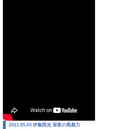
2021.05.03 伊集院光 深夜の馬鹿力