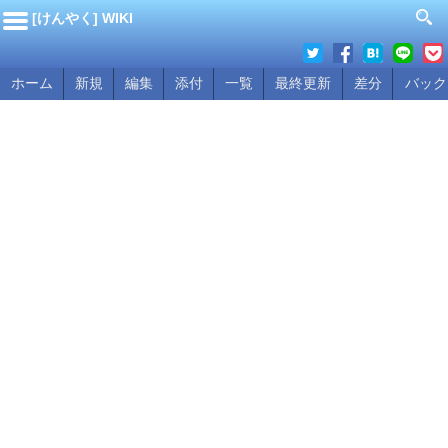
[けんやく] WIKI
ホーム
新規
編集
添付
一覧
最終更新
差分
バック