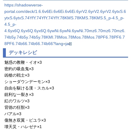
https://shadowverse-
portal.com/deck/1.6.6v6Ei.6v6Ei.6v6Ei.6yrV2.6yrV2.6yrV2.6ytxS.6
ytxS.6ytxS.74YfY.74YfY.74YfY.78KMS.78KMS.78KMS.5_p-4.5_p-
4.5_p-
4.6yx6Q.6yx6Q.6yx6Q.6ywNi.6ywNi.6ywNi.70mz6.70mz6.70mz6.
74b5y.74b5y.74b5y.78KMI.78Mos.78Mos.78Mos.78PF6.78PF6.7
8PF6.74b66.74b66.74b66?lang=ja
デッキレシピ
魅惑の教鞭・イオ×3
密約の吸血鬼×3
凶槍の戦士×3
ショーダウンデーモン×3
自由を駆ける漢・スカル×3
鋭利な一裂き×3
紅のワルツ×3
背徳の狂獣×3
バアル×3
傷無き双翼・ピユラ×3
壊天災・ハレゼナ×1