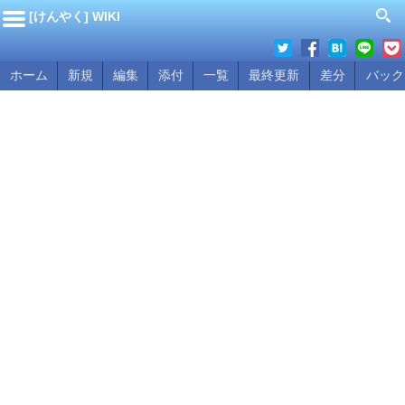
[けんやく] WIKI
ホーム
新規
編集
添付
一覧
最終更新
差分
バック