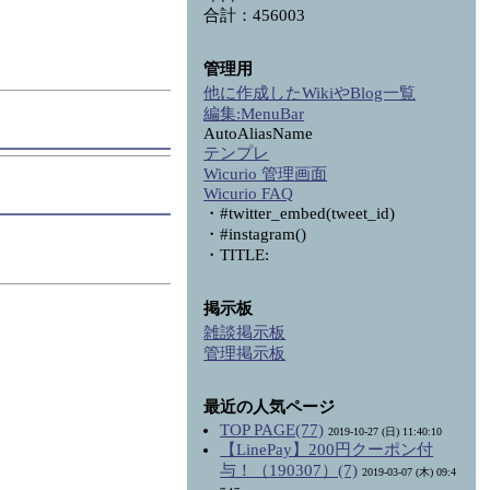
合計：456003
管理用
他に作成したWikiやBlog一覧
編集:
MenuBar
AutoAliasName
テンプレ
Wicurio 管理画面
Wicurio FAQ
・#twitter_embed(tweet_id)
・#instagram()
・TITLE:
掲示板
雑談掲示板
管理掲示板
最近の人気ページ
TOP PAGE(77)
2019-10-27 (日) 11:40:10
【LinePay】200円クーポン付
与！（190307）(7)
2019-03-07 (木) 09:4