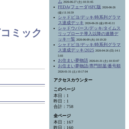
ム
2026-06-27 (土) 10:31:05
FEDA(フェーダ)SFC版
2026-06-26
(金) 11:16:59
シャドビヨ/デッキ/時系列グラマ
ス達成デッキ
2026-06-26 (金) 09:45:11
シャドウバース/デッキ/タイムス
グコミック
リップローテ導入以降の連勝デ
ッキ一覧
2026-06-09 (火) 10:19:20
シャドビヨ/デッキ/時系列グラマ
ス達成デッキ/2025
2026-04-26 (日) 14:1
5:03
お住まい夢物語
2026-01-31 (土) 10:33:07
お住まい夢物語/専門部屋/番号順
2026-01-31 (土) 10:17:04
アクセスカウンター
このページ
本日：1
昨日：1
合計：758
全ページ
本日：167
昨日：160