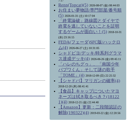
7:17
Renn(Topcat)(5)
2026-08-07 (金) 08:44:03
お住まい夢物語/専門部屋/番号順
(5)
2026-01-31 (土) 10:17:04
「終電論破」路線図とダイヤで
終電を逃していないことを証明
するゲームが面白い！(5)
2018-10-31
(水) 23:16:15
FEDA(フェーダ)SFC版/ハックロ
ム(4)
2026-06-27 (土) 10:31:05
シャドビヨ/デッキ/時系列グラマ
ス達成デッキ(4)
2026-06-26 (金) 09:45:11
「ハレのちグゥ」、「南国少年
パプワくん」そして謎の歌手
「TOME」(4)
2018-12-09 (日) 22:25:32
【シャドバ】マリガンの確率(4)
2018-12-20 (木) 08:41:41
【食品】キャップについたマヨ
ネーズは拭き取るべき？(18122
1)(4)
2018-12-21 (金) 22:44:40
【Amazon】更新：二段階認証の
解除(190322)(4)
2019-03-22 (金) 12:20:56