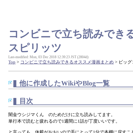
コンビニで立ち読みでき
スピリッツ
Last-modified: Mon, 03 Dec 2018 12:39:23 JST (2804d)
Top
>
コンビニで立ち読みできるオススメ漫画まとめ
> ビッ
他に作成したWikiやBlog一覧
目次
闇金ウシジマくん のためだけに立ち読みしてます。
単行本で読むと疲れるので1週間に1話が丁度いいです。
と言っても、休載がおおいので手にとって1分で本棚に戻すこ