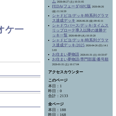
ム
2026-06-27 (土) 10:31:05
FEDA(フェーダ)SFC版
2026-06-26
(金) 11:16:59
シャドビヨ/デッキ/時系列グラマ
ス達成デッキ
2026-06-26 (金) 09:45:11
シャドウバース/デッキ/タイムス
オケ一
リップローテ導入以降の連勝デ
ッキ一覧
2026-06-09 (火) 10:19:20
シャドビヨ/デッキ/時系列グラマ
ス達成デッキ/2025
2026-04-26 (日) 14:1
5:03
お住まい夢物語
2026-01-31 (土) 10:33:07
お住まい夢物語/専門部屋/番号順
2026-01-31 (土) 10:17:04
アクセスカウンター
このページ
本日：1
昨日：0
合計：2133
全ページ
本日：188
昨日：168