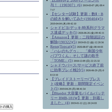
【LinePay】200円クーポン付
与！（190307）(6)
2019-03-07 (木) 09:4
7:17
【センター試験】更新：数Ⅱ・B
の続きを解いてみた(190404)(5)
2019-04-04 (木) 09:42:10
シャドビヨ/デッキ/時系列グラマ
ス達成デッキ(5)
2026-06-26 (金) 09:45:11
【Amazon】更新：二段階認証の
解除(190322)(5)
2019-03-22 (金) 12:20:56
Renn(Topcat)(5)
2026-08-07 (金) 08:44:03
「ハレのちグゥ」、「南国少年
パプワくん」そして謎の歌手
「TOME」(5)
2018-12-09 (日) 22:25:32
シャドウバース/サービス終了前
に効率プレイ検討(5)
2026-06-29 (月) 0
8:13:10
【ブレイドストーリー(ブレス
ト)攻略】更新：期間限定イベン
ト(5)
2019-04-29 (月) 08:41:54
【Bluedot 大容量モバイルバッテ
リー BMB-181W】更新：到着し
ました。(4)
2019-01-12 (土) 20:24:03