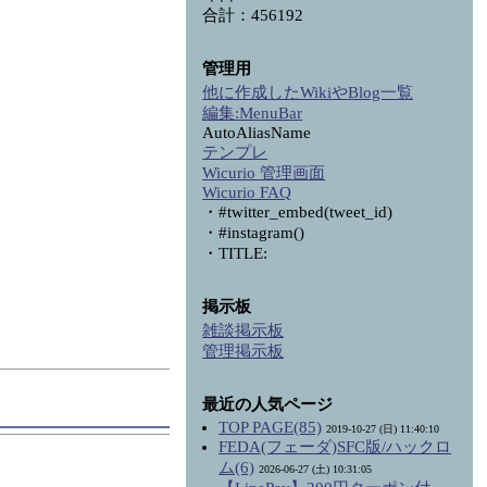
合計：456192
管理用
他に作成したWikiやBlog一覧
編集:
MenuBar
AutoAliasName
テンプレ
Wicurio 管理画面
Wicurio FAQ
・#twitter_embed(tweet_id)
・#instagram()
・TITLE:
掲示板
雑談掲示板
管理掲示板
最近の人気ページ
TOP PAGE(85)
2019-10-27 (日) 11:40:10
FEDA(フェーダ)SFC版/ハックロ
ム(6)
2026-06-27 (土) 10:31:05