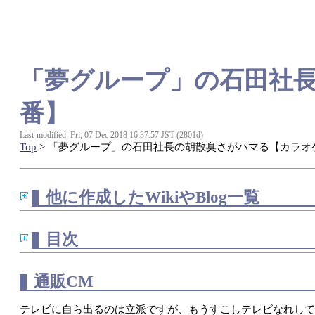
「夢グループ」の石田社
番】
Last-modified: Fri, 07 Dec 2018 16:37:57 JST (2801d)
Top
> 「夢グループ」の石田社長の胡散臭さがハマる【カラオ
他に作成したWikiやBlog一覧
目次
通販CM
テレビに自ら出るのは立派ですが、もうすこしテレビなれし