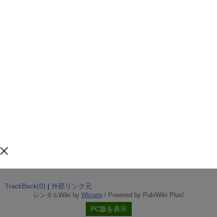
TrackBack(0)
|
外部リンク元
レンタルWiki by
Wicurio
/ Powered by PukiWiki Plus!
PC版を表示